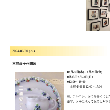
2024/06/20 (木)～
三浦愛子作陶展
■
6月20日(木)～6月28日(金)
■休廊日6月23日(日)
■
12:00～19:00
土曜·最終日12:00～17:00
苺、ﾌﾞﾙｰﾍﾞﾘｰ、ﾘﾎﾞﾝをﾓﾁｰﾌに
是非、お手に取ってお楽しみ下