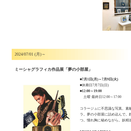
2024/07/01 (月)～
ミーシャグラフィカ作品展「夢の小部屋」
■
7月1日(月)～7月9日(火)
■休廊日7月7日(日)
■
12:00～19:00
土曜·最終日12:00～17:00
コラージュに不思議な写真。素
ラ。夢の小部屋に詰め込んで。
つ。憧れ胸に秘めながら。妖精