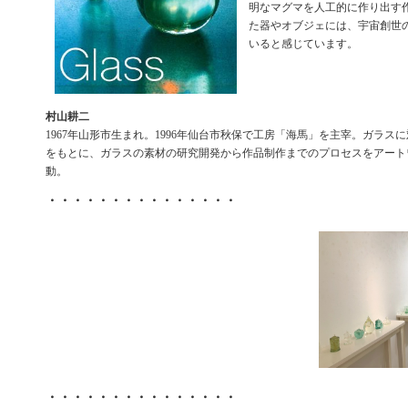
明なマグマを人工的に作り出す
た器やオブジェには、宇宙創世
いると感じています。
村山耕二
1967年山形市生まれ。1996年仙台市秋保で工房「海馬」を主宰。ガラス
をもとに、ガラスの素材の研究開発から作品制作までのプロセスをアート
動。
・・・・・・・・・・・・・・・
・・・・・・・・・・・・・・・