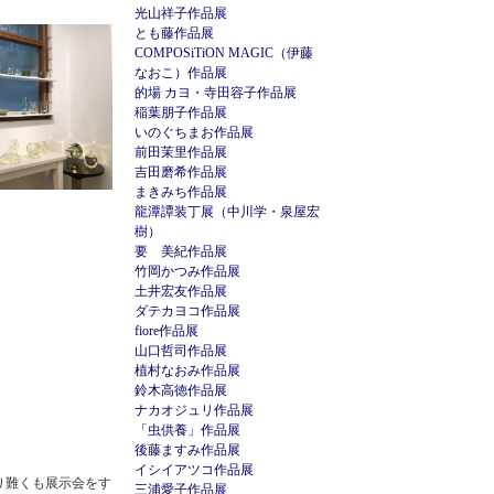
光山祥子作品展
とも藤作品展
COMPOSiTiON MAGIC（伊藤
なおこ）作品展
的場 カヨ・寺田容子作品展
稲葉朋子作品展
いのぐちまお作品展
前田茉里作品展
吉田磨希作品展
まきみち作品展
龍潭譚装丁展（中川学・泉屋宏
樹）
要 美紀作品展
竹岡かつみ作品展
土井宏友作品展
ダテカヨコ作品展
fiore作品展
山口哲司作品展
植村なおみ作品展
鈴木高徳作品展
ナカオジュリ作品展
「虫供養」作品展
後藤ますみ作品展
イシイアツコ作品展
り難くも展示会をす
三浦愛子作品展