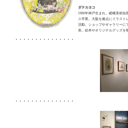
ダテカヨコ
1980年神戸生まれ。嵯峨美術
ス卒業。大阪を拠点にイラスト
活動。ショップやギャラリーに
表。絵本やオリジナルグッズを
・・・・・・・・・・・・・・・
・・・・・・・・・・・・・・・