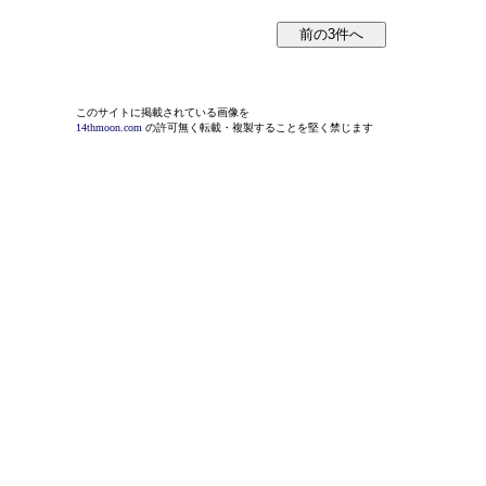
このサイトに掲載されている画像を
14thmoon.com
の許可無く転載・複製することを堅く禁じます