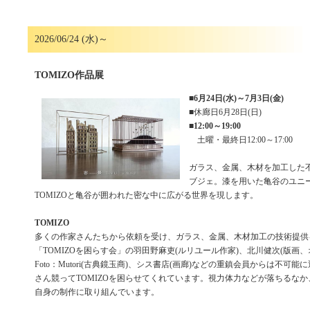
2026/06/24 (水)～
TOMIZO作品展
■
6月24日(水)～7月3日(金)
■休廊日6月28日(日)
■
12:00～19:00
土曜・最終日12:00～17:00
ガラス、金属、木材を加工した不
ブジェ。漆を用いた亀谷のユニ
TOMIZOと亀谷が囲われた密な中に広がる世界を現します。
TOMIZO
多くの作家さんたちから依頼を受け、ガラス、金属、木材加工の技術提供
「TOMIZOを困らす会」の羽田野麻吏(ルリユール作家)、北川健次(版画、
Foto：Mutori(古典鏡玉商)、シス書店(画廊)などの重鎮会員からは不可
さん競ってTOMIZOを困らせてくれています。視力体力などが落ちるな
自身の制作に取り組んでいます。