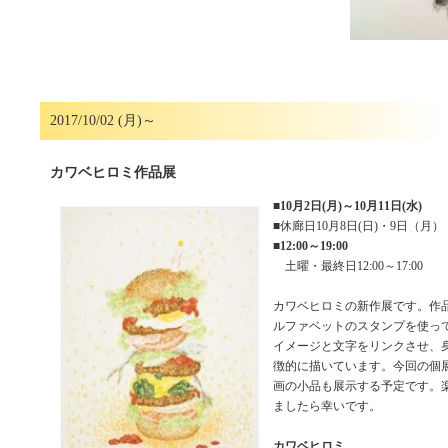
2017/10/02 (月)～
カワベヒロミ作品展
■
10月2日(月)～10月11日(水)
■休廊日10月8日(日)・9日（月）
■
12:00～19:00
土曜・最終日12:00～17:00
カワベヒロミの新作展です。作品
ルファベットのスタンプを使っ
イメージと文字をリンクさせ、
徴的に描いています。今回の個
画の小品も展示する予定です。
ましたら幸いです。
カワベヒロミ