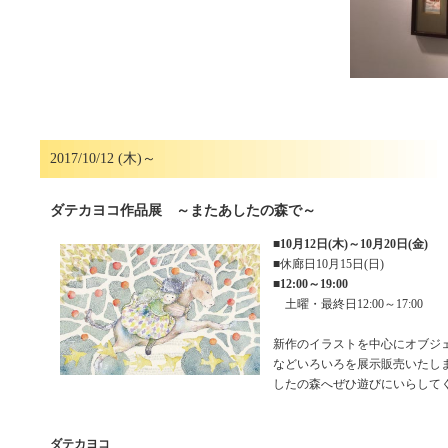
2017/10/12 (木)～
ダテカヨコ作品展 ～またあしたの森で～
■
10月12日(木)～10月20日(金)
■休廊日10月15日(日)
■
12:00～19:00
土曜・最終日12:00～17:00
新作のイラストを中心にオブジ
などいろいろを展示販売いたし
したの森へぜひ遊びにいらして
ダテカヨコ