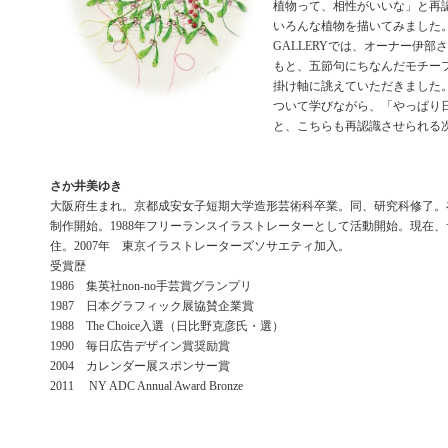
植物って、相性がいいな」と再
いろんな植物を描いてみました。M
GALLERYでは、オーナー伊部
もと、五節句にちなんだモチー
掛け軸に誂えていただきました
ついて学びながら、「やっぱり
と、こちらも再認識させられる
さか井美ゆき
大阪府生まれ。京都成安女子短期大学造形芸術科卒業。同、研究科修了。
制作開始。1988年フリーランスイラストレーターとして活動開始。現在
住。2007年 東京イラストレーターズソサエティ加入。
受賞歴
1986 集英社non-no手芸賞グランプリ
1987 日本グラフィック展協賛企業賞
1988 The Choice入選（日比野克彦氏・選）
1990 毎日広告デザイン賞奨励賞
2004 カレンダー展スポンサー賞
2011 NY ADC Annual Award Bronze