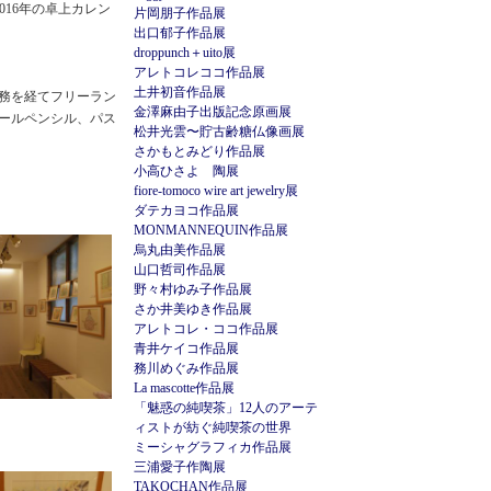
016年の卓上カレン
片岡朋子作品展
。
出口郁子作品展
droppunch＋uito展
アレトコレココ作品展
土井初音作品展
勤務を経てフリーラン
金澤麻由子出版記念原画展
ールペンシル、パス
松井光雲〜貯古齢糖仏像画展
さかもとみどり作品展
小高ひさよ 陶展
fiore-tomoco wire art jewelry展
ダテカヨコ作品展
MONMANNEQUIN作品展
烏丸由美作品展
山口哲司作品展
野々村ゆみ子作品展
さか井美ゆき作品展
アレトコレ・ココ作品展
青井ケイコ作品展
務川めぐみ作品展
La mascotte作品展
「魅惑の純喫茶」12人のアーテ
ィストが紡ぐ純喫茶の世界
ミーシャグラフィカ作品展
三浦愛子作陶展
TAKOCHAN作品展