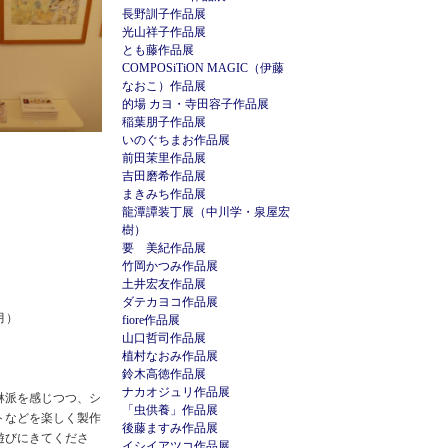
長野訓子作品展
光山祥子作品展
とも藤作品展
COMPOSiTiON MAGIC（伊藤
なおこ）作品展
的場 カヨ・寺田容子作品展
稲葉朋子作品展
いのぐちまお作品展
前田茉里作品展
吉田磨希作品展
まきみち作品展
龍潭譚装丁展（中川学・泉屋宏
樹）
要 美紀作品展
竹岡かつみ作品展
土井宏友作品展
）
ダテカヨコ作品展
月）
fiore作品展
山口哲司作品展
植村なおみ作品展
鈴木高徳作品展
ナカオジュリ作品展
琳派を感じつつ、シ
「虫供養」作品展
トなどを楽しく製作
後藤ますみ作品展
遊びにきてくださ
イシイアツコ作品展