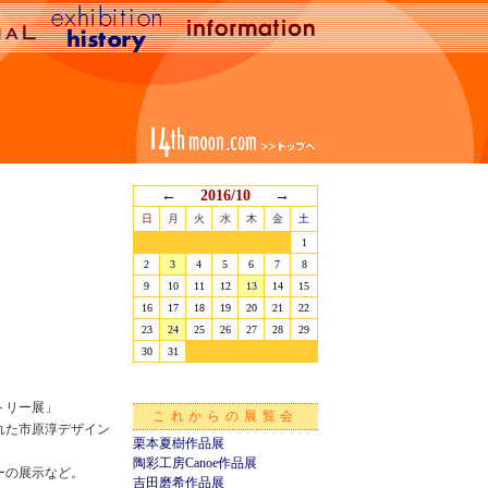
←
2016/10
→
日
月
火
水
木
金
土
1
2
3
4
5
6
7
8
9
10
11
12
13
14
15
）
16
17
18
19
20
21
22
23
24
25
26
27
28
29
30
31
トリー展」
これからの展覧会
れた市原淳デザイン
栗本夏樹作品展
陶彩工房Canoe作品展
ーの展示など。
吉田磨希作品展