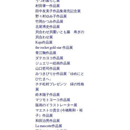
うつわ暮らし展
村田肇一作品展
田中友美子作品集発売記念展
野々村ゆみ子作品展
竹岡かつみ作品展
北尾博史作品展
貝合わせ貝覆いとも藤 寿ぎの
貝合わせ展
Kaju作品展
the rocket gold star 作品展
青江鞠作品展
ダテカヨコ作品展
ジュエリー絵画作品展
山口哲司作品展
みつきぴりか作品展「ゆめにと
ひたまへ」
チチ松村プレゼンツ 緑の性格
展
鈴木陽子作品展
マツモトヨーコ作品展
版画のイラストレーター展
マエストロ貴古 (今橋剛和・裕
子）作品展
和田治男作品展
La mascotte作品展