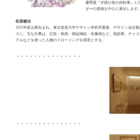
優秀賞『夕焼け色の自転車』と2
ダーの原画を中心に展示します
松原健治
1957年富山県生まれ。東京造形大学デザイン学科卒業後、デザイン会社
スに。主な仕事は、広告・装画・雑誌挿絵・肖像画など。色鉛筆、チャコ
テルなどを使った人物のドローイングを得意とする。
・・・・・・・・・・・・・・・
・・・・・・・・・・・・・・・