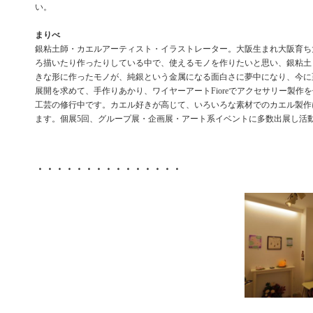
い。
まりべ
銀粘土師・カエルアーティスト・イラストレーター。大阪生まれ大阪育ち
ろ描いたり作ったりしている中で、使えるモノを作りたいと思い、銀粘土
きな形に作ったモノが、純銀という金属になる面白さに夢中になり、今に
展開を求めて、手作りあかり、ワイヤーアートFioreでアクセサリー製作
工芸の修行中です。カエル好きが高じて、いろいろな素材でのカエル製作
ます。個展5回、グループ展・企画展・アート系イベントに多数出展し活
・・・・・・・・・・・・・・・