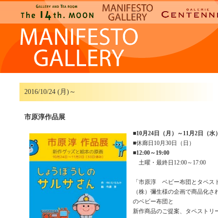
2016/10/24 (月)～
市原淳作品展
■
10月24日（月）～11月2日（水
■休廊日10月30日（日）
■
12:00～19:00
土曜・最終日12:00～17:00
「市原淳 ベビー布団とタペス
（株）彌生様の企画で商品化さ
のベビー布団と
新作商品のご提案、タペストリ