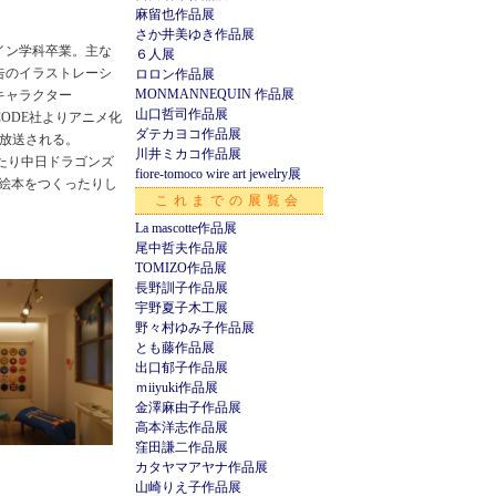
麻留也作品展
さか井美ゆき作品展
イン学科卒業。主な
６人展
告のイラストレーシ
ロロン作品展
MONMANNEQUIN 作品展
キャラクター
山口哲司作品展
DECODE社よりアニメ化
ダテカヨコ作品展
で放送される。
川井ミカコ作品展
たり中日ドラゴンズ
fiore-tomoco wire art jewelry展
絵本をつくったりし
これまでの展覧会
La mascotte作品展
尾中哲夫作品展
TOMIZO作品展
長野訓子作品展
宇野夏子木工展
野々村ゆみ子作品展
とも藤作品展
出口郁子作品展
ｍiiyuki作品展
金澤麻由子作品展
高本洋志作品展
窪田謙二作品展
カタヤマアヤナ作品展
山崎りえ子作品展