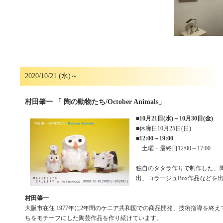
2020/10/21 (水)～
村田肇一 「 陶の動物たち/October Animals」
■
10月21日(水)～10月30日(金)
■休廊日10月25日(日)
■
12:00～19:00
土曜・最終日12:00～17:00
独自のタタラ作りで制作した、
出、コラージュBox作品などを
村田肇一
大阪市在住 1977年に2年間のケニア共和国での商品開発、技術指導を終
ちをモチーフにした陶芸作品を作り続けています。