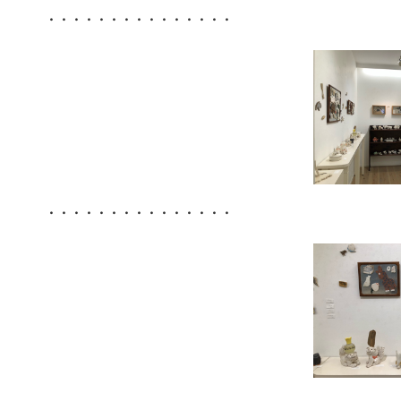
・・・・・・・・・・・・・・・
・・・・・・・・・・・・・・・