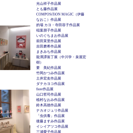
光山祥子作品展
とも藤作品展
COMPOSiTiON MAGIC（伊藤
なおこ）作品展
的場 カヨ・寺田容子作品展
稲葉朋子作品展
いのぐちまお作品展
前田茉里作品展
吉田磨希作品展
まきみち作品展
龍潭譚装丁展（中川学・泉屋宏
樹）
要 美紀作品展
竹岡かつみ作品展
土井宏友作品展
ダテカヨコ作品展
fiore作品展
山口哲司作品展
植村なおみ作品展
鈴木高徳作品展
ナカオジュリ作品展
「虫供養」作品展
後藤ますみ作品展
イシイアツコ作品展
三浦愛子作品展