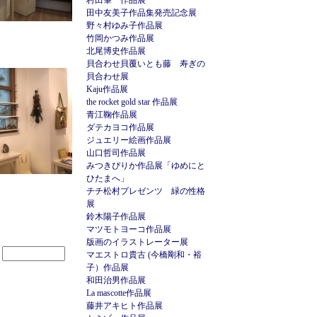
村田肇一作品展
田中友美子作品集発売記念展
野々村ゆみ子作品展
竹岡かつみ作品展
北尾博史作品展
貝合わせ貝覆いとも藤 寿ぎの
貝合わせ展
Kaju作品展
the rocket gold star 作品展
青江鞠作品展
ダテカヨコ作品展
ジュエリー絵画作品展
山口哲司作品展
みつきぴりか作品展「ゆめにと
ひたまへ」
チチ松村プレゼンツ 緑の性格
展
鈴木陽子作品展
マツモトヨーコ作品展
版画のイラストレーター展
マエストロ貴古 (今橋剛和・裕
子）作品展
和田治男作品展
La mascotte作品展
藤井アキヒト作品展