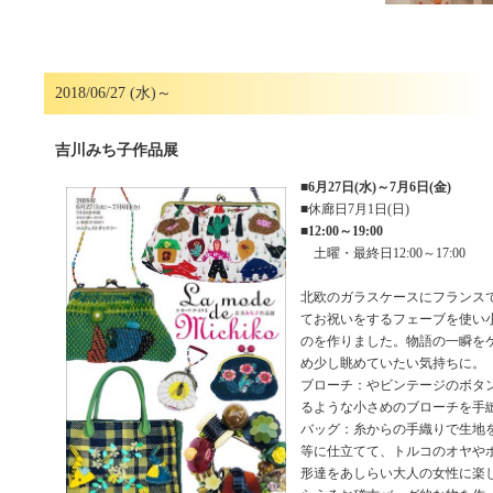
2018/06/27 (水)～
吉川みち子作品展
■
6月27日(水)～7月6日(金)
■休廊日7月1日(日)
■
12:00～19:00
土曜・最終日12:00～17:00
北欧のガラスケースにフランス
てお祝いをするフェーブを使い
のを作りました。物語の一瞬を
め少し眺めていたい気持ちに。
ブローチ：やビンテージのボタ
るような小さめのブローチを手
バッグ：糸からの手織りで生地
等に仕立てて、トルコのオヤや
形達をあしらい大人の女性に楽