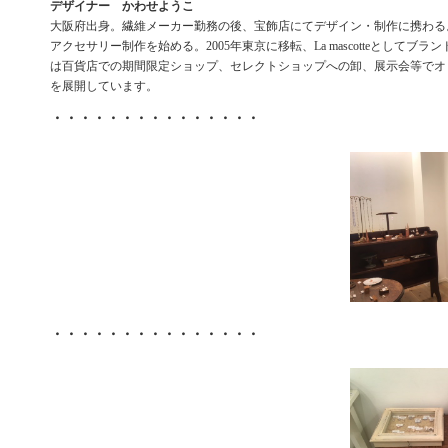
デザイナー かわせようこ
大阪府出身。繊維メーカー勤務の後、宝飾店にてデザイン・制作に携わる。
アクセサリー制作を始める。2005年東京に移転、La mascotteとしてブ
は百貨店での期間限定ショップ、セレクトショップへの卸、展示会等でオ
を展開しています。
・・・・・・・・・・・・・・・
・・・・・・・・・・・・・・・