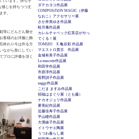
っています。持ち手
ダテカヨコ作品展
な感じを持ちつつ丈
COMPOSiTiON MAGIC（伊藤
ます。
なおこ）アクセサリー展
さか井美ゆき作品展
蛙月庵作品展
釦等にどんどん魅せ
カレルチャペック紅茶店がやっ
お客様のお洋服に飾
てくる！展
旦終わり今は作る方
TOMIZO X 亀谷彩 作品展
マエストロ貴古 作品展
いながら形にしてい
金城有美子作品展
てプロに評価を頂く
La mascotte作品展
和田学作品展
市原淳作品展
長野訓子作品展
naggy作品展
こだま ますみ作品展
招福はまぐり展（とも藤）
ナカオジュリ作品展
要美紀作品展
近藤佳寿子作品展
平山瞳作品展
大濱綾子作品展
イトウヤエ陶展
うつわ暮らし展