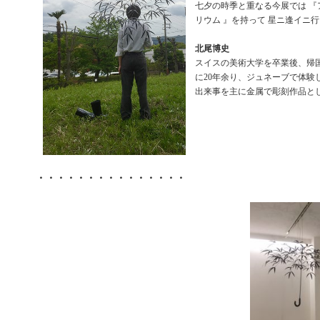
七夕の時季と重なる今展では 『
リウム 』を持って 星ニ逢イニ行
北尾博史
スイスの美術大学を卒業後、帰
に20年余り、ジュネーブで体験
出来事を主に金属で彫刻作品と
・・・・・・・・・・・・・・・