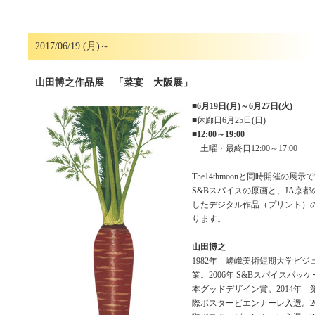
2017/06/19 (月)～
山田博之作品展 「菜宴 大阪展」
■
6月19日(月)～6月27日(火)
■休廊日6月25日(日)
■
12:00～19:00
土曜・最終日12:00～17:00
The14thmoonと同時開催の展
S&Bスパイスの原画と、JA京都
したデジタル作品（プリント）
ります。
山田博之
1982年 嵯峨美術短期大学ビ
業。2006年 S&Bスパイスパ
本グッドデザイン賞。2014年 
際ポスタービエンナーレ入選。20