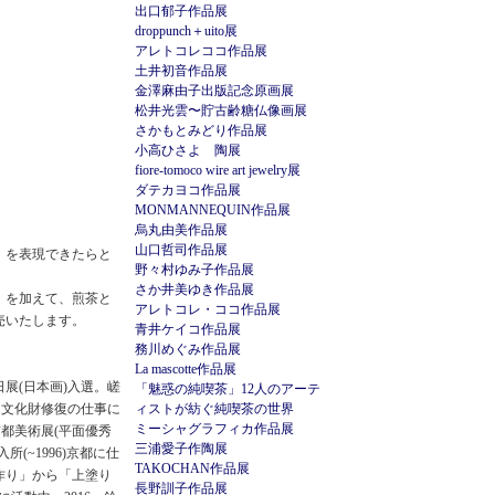
出口郁子作品展
droppunch＋uito展
アレトコレココ作品展
土井初音作品展
金澤麻由子出版記念原画展
松井光雲〜貯古齢糖仏像画展
さかもとみどり作品展
小高ひさよ 陶展
fiore-tomoco wire art jewelry展
ダテカヨコ作品展
MONMANNEQUIN作品展
烏丸由美作品展
山口哲司作品展
」を表現できたらと
野々村ゆみ子作品展
さか井美ゆき作品展
」を加えて、煎茶と
アレトコレ・ココ作品展
売いたします。
青井ケイコ作品展
務川めぐみ作品展
La mascotte作品展
回日展(日本画)入選。嵯
「魅惑の純喫茶」12人のアーテ
。文化財修復の仕事に
ィストが紡ぐ純喫茶の世界
ミーシャグラフィカ作品展
京都美術展(平面優秀
三浦愛子作陶展
所(~1996)京都に仕
TAKOCHAN作品展
作り」から「上塗り
長野訓子作品展