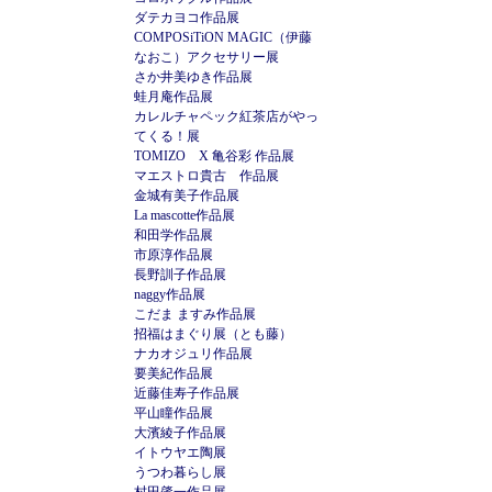
ダテカヨコ作品展
COMPOSiTiON MAGIC（伊藤
なおこ）アクセサリー展
さか井美ゆき作品展
蛙月庵作品展
カレルチャペック紅茶店がやっ
てくる！展
TOMIZO X 亀谷彩 作品展
マエストロ貴古 作品展
金城有美子作品展
La mascotte作品展
和田学作品展
市原淳作品展
長野訓子作品展
naggy作品展
こだま ますみ作品展
招福はまぐり展（とも藤）
ナカオジュリ作品展
要美紀作品展
近藤佳寿子作品展
平山瞳作品展
大濱綾子作品展
イトウヤエ陶展
うつわ暮らし展