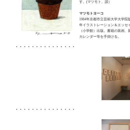
す。(マツモト、談）
マツモトヨーコ
1984年京都市立芸術大学大学院版
年イラストレーション＆エッセ
（小学館）出版。書籍の装画、新
カレンダー等を手掛ける。
・・・・・・・・・・・・・・・
・・・・・・・・・・・・・・・