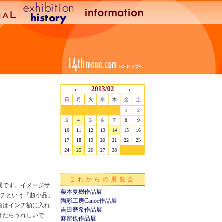
←
2013/02
→
日
月
火
水
木
金
土
1
2
3
4
5
6
7
8
9
10
11
12
13
14
15
16
17
18
19
20
21
22
23
24
25
26
27
28
これからの展覧会
展です。イメージサ
栗本夏樹作品展
ンチという「超小品」
陶彩工房Canoe作品展
額はインチ額に入れ
吉田磨希作品展
けたらうれしいで
麻留也作品展