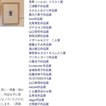
美華（ハルカ）イラスト展
三浦愛子作品展
さかもとみどり作品展
横川三希子作品展
fiore作品展
北尾博史作品展
ダテカヨコ作品展
山口哲司作品展
和田治男作品展
イザベル＆エマ 二人展
後藤ますみ作品展
福山敬之作品展
堀智美＆ヌガトモコふたり展
マツモトヨーコ作品展
小紫京子作品展
La mascotte 作品展
金城有美子作品展
）
近藤佳寿子作品展
SUZUNEKOYA展
山口珠瑛作品展
miiyuki作品展
思い・想い・情趣・温か
とも藤貝合わせ展
す。作品を手に取
辻寿見作品展
になっていただけた
naggy作品展
たします。（西家、
片岡朋子作品展