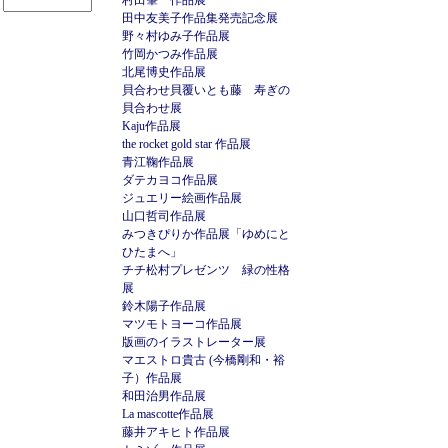
村田肇一作品展
田中友美子作品集発売記念展
野々村ゆみ子作品展
竹岡かつみ作品展
北尾博史作品展
貝合わせ貝覆いとも藤 寿ぎの
貝合わせ展
Kaju作品展
the rocket gold star 作品展
青江鞠作品展
ダテカヨコ作品展
ジュエリー絵画作品展
山口哲司作品展
みつきぴりか作品展「ゆめにと
ひたまへ」
チチ松村プレゼンツ 緑の性格
展
鈴木陽子作品展
マツモトヨーコ作品展
版画のイラストレーター展
マエストロ貴古 (今橋剛和・裕
子）作品展
和田治男作品展
La mascotte作品展
藤井アキヒト作品展