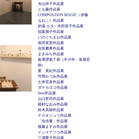
光山祥子作品展
とも藤作品展
COMPOSiTiON MAGIC（伊藤
なおこ）作品展
的場 カヨ・寺田容子作品展
稲葉朋子作品展
いのぐちまお作品展
前田茉里作品展
吉田磨希作品展
まきみち作品展
龍潭譚装丁展（中川学・泉屋宏
樹）
要 美紀作品展
竹岡かつみ作品展
土井宏友作品展
ダテカヨコ作品展
fiore作品展
山口哲司作品展
植村なおみ作品展
鈴木高徳作品展
ナカオジュリ作品展
「虫供養」作品展
後藤ますみ作品展
イシイアツコ作品展
三浦愛子作品展