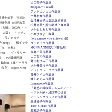
出口郁子作品展
droppunch＋uito展
アレトコレココ作品展
土井初音作品展
科博士前期 芸術制
金澤麻由子出版記念原画展
術研究所（絵画教室
松井光雲〜貯古齢糖仏像画展
制作。2002年 キモ
さかもとみどり作品展
ー・大阪）、キモチの
小高ひさよ 陶展
大阪）、雫のカタチ
fiore-tomoco wire art jewelry展
年lumpy （楓ギャラ
ダテカヨコ作品展
MONMANNEQUIN作品展
ーすずき・京都）、
烏丸由美作品展
orest （ギャラリー
山口哲司作品展
しっぽ （信濃橋画廊
野々村ゆみ子作品展
年 Rabbit （楓ギャラリ
さか井美ゆき作品展
奈良)、objects wear
アレトコレ・ココ作品展
青井ケイコ作品展
務川めぐみ作品展
La mascotte作品展
「魅惑の純喫茶」12人のアーテ
ィストが紡ぐ純喫茶の世界
ミーシャグラフィカ作品展
三浦愛子作陶展
TAKOCHAN作品展
長野訓子作品展