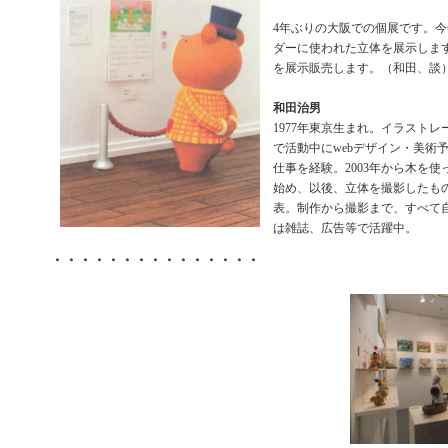
4年ぶりの大阪での個展です。
ダーに使われた立体を展示しま
を展示販売します。（和田、談
和田治男
1977年東京生まれ。イラスト
で活動中にwebデザイン・美術
仕事を経験。2003年から木を
始め、以後、立体を撮影したも
表。制作から撮影まで、すべて
は雑誌、広告等で活躍中。
・・・・・・・・・・・・・・・