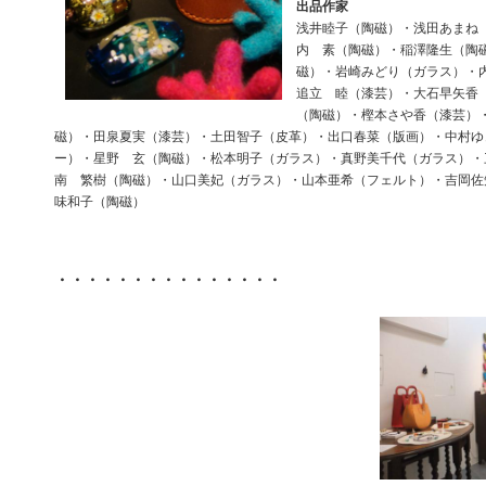
出品作家
浅井睦子（陶磁）・浅田あまね
内 素（陶磁）・稲澤隆生（陶
磁）・岩崎みどり（ガラス）・
追立 睦（漆芸）・大石早矢香
（陶磁）・樫本さや香（漆芸）
磁）・田泉夏実（漆芸）・土田智子（皮革）・出口春菜（版画）・中村ゆ
ー）・星野 玄（陶磁）・松本明子（ガラス）・真野美千代（ガラス）・
南 繁樹（陶磁）・山口美妃（ガラス）・山本亜希（フェルト）・吉岡佐
味和子（陶磁）
・・・・・・・・・・・・・・・