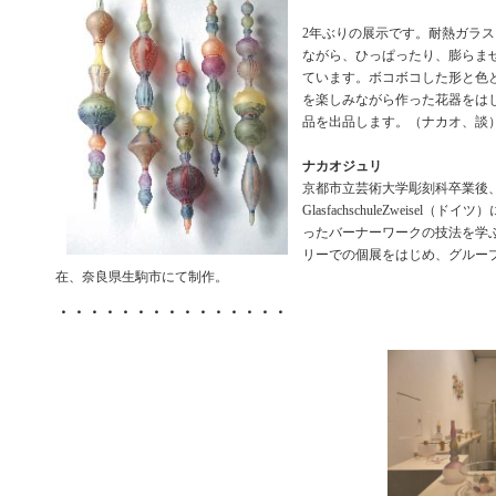
2年ぶりの展示です。耐熱ガラ
ながら、ひっぱったり、膨らま
ています。ボコボコした形と色と
を楽しみながら作った花器をは
品を出品します。（ナカオ、談
ナカオジュリ
京都市立芸術大学彫刻科卒業後
GlasfachschuleZweisel（
ったバーナーワークの技法を学
リーでの個展をはじめ、グルー
在、奈良県生駒市にて制作。
・・・・・・・・・・・・・・・