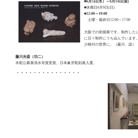
■
6月5日(水）～6月14日(金)
■休廊日6月9日(日)
■
12:00～19:00
土曜・最終日12:00～17:00
大阪での初個展です。制作した
に日々制作にうち込んでいます
少根付の世界に。（藤川、談）
藤川光斎（功二）
木彫公募展清水寺賞受賞。日本象牙彫刻展入選。
・・・・・・・・・・・・・・・