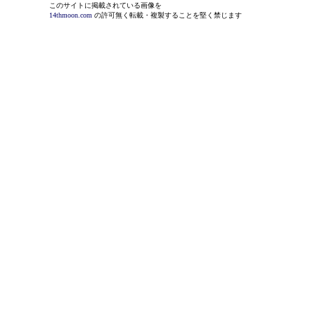
このサイトに掲載されている画像を
14thmoon.com
の許可無く転載・複製することを堅く禁じます