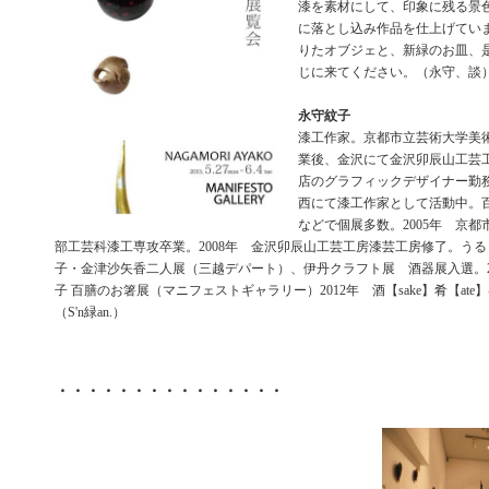
漆を素材にして、印象に残る景
に落とし込み作品を仕上げてい
りたオブジェと、新緑のお皿、
じに来てください。（永守、談
永守紋子
漆工作家。京都市立芸術大学美
業後、金沢にて金沢卯辰山工芸
店のグラフィックデザイナー勤
西にて漆工作家として活動中。
などで個展多数。2005年 京
部工芸科漆工専攻卒業。2008年 金沢卯辰山工芸工房漆芸工房修了。うる
子・金津沙矢香二人展（三越デパート）、伊丹クラフト展 酒器展入選。20
子 百膳のお箸展（マニフェストギャラリー）2012年 酒【sake】肴【ate】器
（S'n緑an.）
・・・・・・・・・・・・・・・